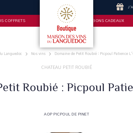
J'
OS COFFRETS
BONS CADEAUX
 du Languedoc
Nos vins
Domaine de Petit Roubié : Picpoul Patience L
CHATEAU PETIT ROUBIÉ
etit Roubié : Picpoul Pati
AOP PICPOUL DE PINET