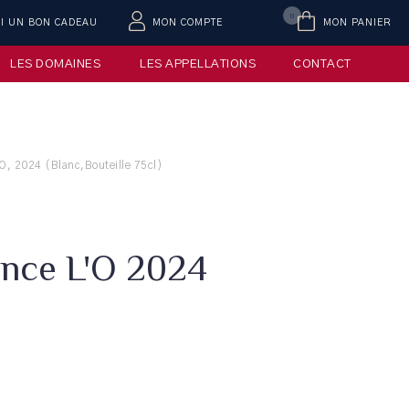
0
AI UN BON CADEAU
MON COMPTE
MON PANIER
LES DOMAINES
LES APPELLATIONS
CONTACT
'O, 2024 (Blanc,Bouteille 75cl)
ence L'O 2024