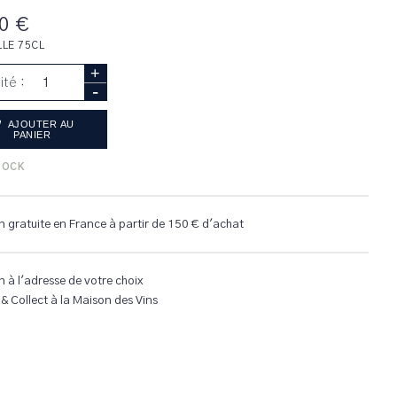
0 €
LLE 75CL
+
ité :
-
AJOUTER AU
PANIER
TOCK
n gratuite en France à partir de 150 € d'achat
n à l'adresse de votre choix
 & Collect à la Maison des Vins