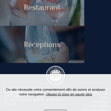
Restaurant
Réceptions
Maison des Vins du Languedoc
Ce site nécessite votre consentement afin de suivre et analyser
Mentions légales
Mas de Saporta - CS 30030
Conditions Générales de
votre navigation.
cliquez ici pour en savoir plus
34973 Lattes
Vente
Tel : 04 67 06 04 42 / 06 07 91 78 09 / 06 07
Politique de
91 78 09
confidentialité
Gestion des cookies