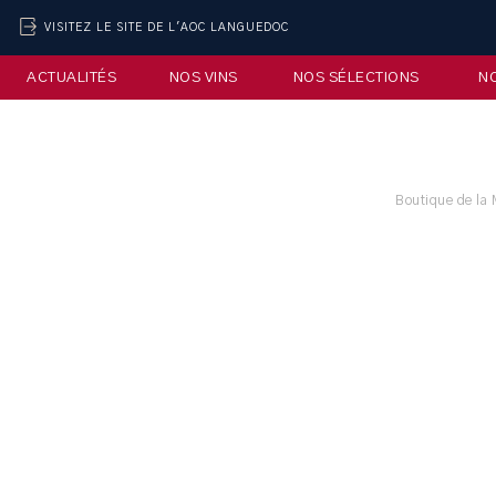
VISITEZ LE SITE DE L'AOC LANGUEDOC
ACTUALITÉS
NOS VINS
NOS SÉLECTIONS
N
Boutique de la