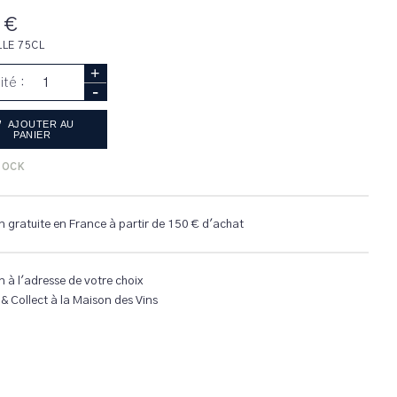
 €
LLE 75CL
+
ité :
-
AJOUTER AU
PANIER
TOCK
n gratuite en France à partir de 150 € d'achat
n à l'adresse de votre choix
 & Collect à la Maison des Vins