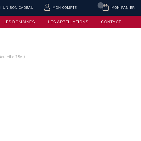
0
AI UN BON CADEAU
MON COMPTE
MON PANIER
LES DOMAINES
LES APPELLATIONS
CONTACT
outeille 75cl)