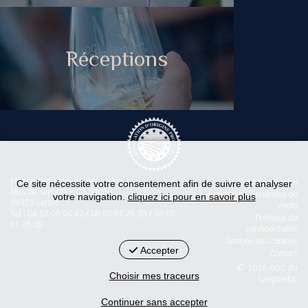
Réceptions
Maison des Vins du Languedoc
Ce site nécessite votre consentement afin de suivre et analyser
Mentions légales
Mas de Saporta - CS 30030
Conditions Générales de
votre navigation.
cliquez ici pour en savoir plus
34973 Lattes
Vente
Tel : 04 67 06 04 42 / 06 07 91 78 09 / 06 07
Politique de
91 78 09
confidentialité
Gestion des cookies
Accepter
Contact
© 2026 AOC du
Choisir mes traceurs
Languedoc
Continuer sans accepter
< id="str-pied-mention">L'abus d’alcool est dangereux pour la