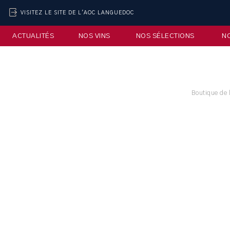
VISITEZ LE SITE DE L'AOC LANGUEDOC
ACTUALITÉS
NOS VINS
NOS SÉLECTIONS
N
Boutique de 