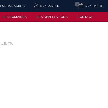
0
AI UN BON CADEAU
MON COMPTE
MON PANIER
LES DOMAINES
LES APPELLATIONS
CONTACT
teille 75cl)