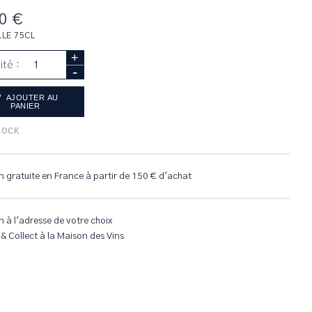
0 €
LLE 75CL
+
ité :
-
AJOUTER AU
PANIER
TOCK
n gratuite en France à partir de 150 € d'achat
n à l'adresse de votre choix
 & Collect à la Maison des Vins