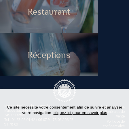
Restaurant
Réceptions
Maison des Vins du Languedoc
Ce site nécessite votre consentement afin de suivre et analyser
Mentions légales
Mas de Saporta - CS 30030
Conditions Générales de
votre navigation.
cliquez ici pour en savoir plus
34973 Lattes
Vente
Tel : 04 67 06 04 42 / 06 07 91 78 09 / 06 07
Politique de
91 78 09
confidentialité