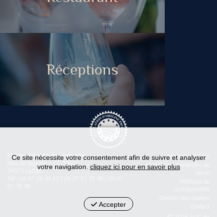
Réceptions
Maison des Vins du Languedoc
Ce site nécessite votre consentement afin de suivre et analyser
Mentions légales
Mas de Saporta - CS 30030
Conditions Générales de
votre navigation.
cliquez ici pour en savoir plus
34973 Lattes
Vente
Tel : 04 67 06 04 42 / 06 07 91 78 09 / 06 07
Politique de
91 78 09
confidentialité
Gestion des cookies
Accepter
Contact