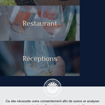
Restaurant
Réceptions
Maison des Vins du Languedoc
Ce site nécessite votre consentement afin de suivre et analyser
Mentions légales
Mas de Saporta - CS 30030
Conditions Générales de