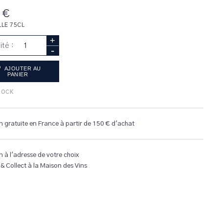
 €
LLE 75CL
+
ité :
-
AJOUTER AU
PANIER
TOCK
n gratuite en France à partir de 150 € d'achat
n à l'adresse de votre choix
 & Collect à la Maison des Vins