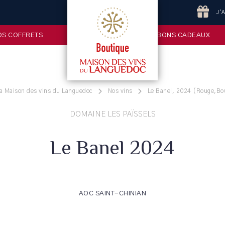
J'
OS COFFRETS
BONS CADEAUX
la Maison des vins du Languedoc
Nos vins
Le Banel, 2024 (Rouge,Bou
DOMAINE LES PAÏSSELS
Le Banel 2024
AOC SAINT-CHINIAN