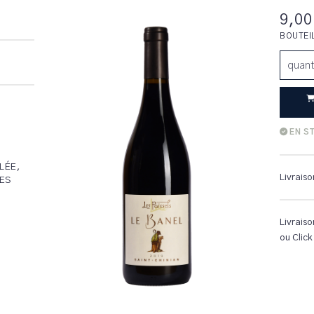
9,00
BOUTEI
quant
EN S
LÉE,
Livraiso
ES
Livraiso
ou Click