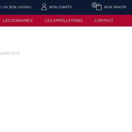
0
AI UN BON CADEAU
MON COMPTE
MON PANIER
LES DOMAINES
LES APPELLATIONS
CONTACT
teille 75cl)