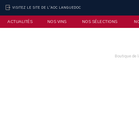
VISITEZ LE SITE DE L'AOC LANGUEDOC
ACTUALITÉS
NOS VINS
NOS SÉLECTIONS
N
Boutique de 