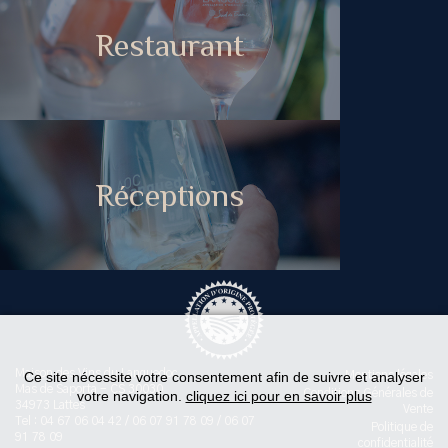
Restaurant
Réceptions
Maison des Vins du Languedoc
Ce site nécessite votre consentement afin de suivre et analyser
Mentions légales
Mas de Saporta - CS 30030
Conditions Générales de
votre navigation.
cliquez ici pour en savoir plus
34973 Lattes
Vente
Tel : 04 67 06 04 42 / 06 07 91 78 09 / 06 07
Politique de
91 78 09
confidentialité