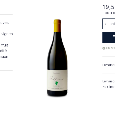
19,5
BOUTEI
cuves
quant
e vignes
fruit.
EN S
dité
nsion
Livraiso
Livraiso
ou Click