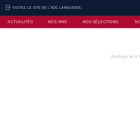
VISITEZ LE SITE DE L'AOC LANGUEDOC
ACTUALITÉS
NOS VINS
NOS SÉLECTIONS
N
Boutique de la 