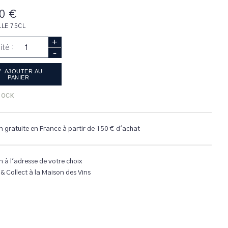
0 €
LLE 75CL
+
ité :
-
AJOUTER AU
PANIER
TOCK
n gratuite en France à partir de 150 € d'achat
n à l'adresse de votre choix
 & Collect à la Maison des Vins