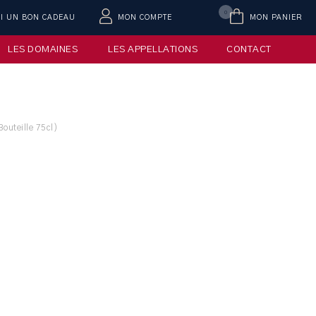
0
AI UN BON CADEAU
MON COMPTE
MON PANIER
LES DOMAINES
LES APPELLATIONS
CONTACT
outeille 75cl)