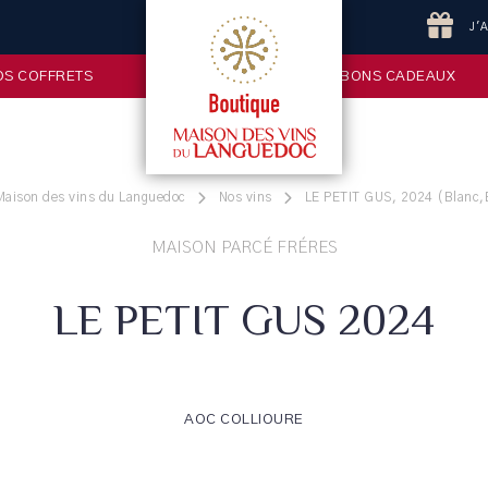
J'
OS COFFRETS
BONS CADEAUX
Maison des vins du Languedoc
Nos vins
LE PETIT GUS, 2024 (Blanc,B
MAISON PARCÉ FRÉRES
LE PETIT GUS 2024
AOC COLLIOURE