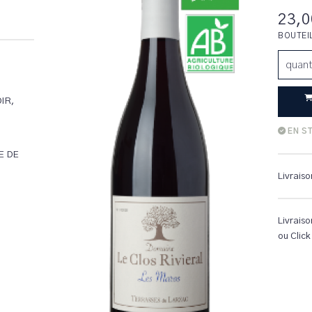
23,0
BOUTEI
quant
IR,
EN S
E DE
Livraiso
Livraiso
ou Click