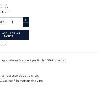
0 €
LLE 75CL
+
ité :
-
AJOUTER AU
PANIER
TOCK
n gratuite en France à partir de 150 € d'achat
n à l'adresse de votre choix
 & Collect à la Maison des Vins