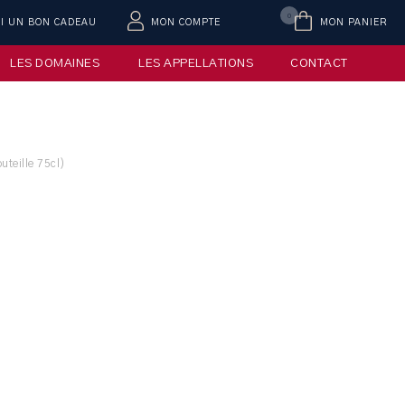
0
AI UN BON CADEAU
MON COMPTE
MON PANIER
LES DOMAINES
LES APPELLATIONS
CONTACT
teille 75cl)