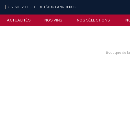
VISITEZ LE SITE DE L'AOC LANGUEDOC
ACTUALITÉS
NOS VINS
NOS SÉLECTIONS
N
Boutique de l