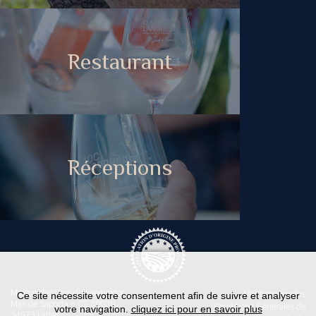
Restaurant
Réceptions
Maison des Vins du Languedoc
Ce site nécessite votre consentement afin de suivre et analyser
Mentions légales
Mas de Saporta - CS 30030
Conditions Générales de
votre navigation.
cliquez ici pour en savoir plus
34973 Lattes