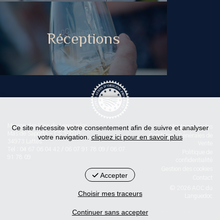
Réceptions
Maison des Vins du Languedoc
Ce site nécessite votre consentement afin de suivre et analyser
Mentions légales
Mas de Saporta - CS 30030
Conditions Générales de
votre navigation.
cliquez ici pour en savoir plus
34973 Lattes
Vente
Tel : 04 67 06 04 42 / 06 07 91 78 09 / 06 07
Politique de
91 78 09
confidentialité
Gestion des cookies
Accepter
Contact
© 2026 AOC du
Choisir mes traceurs
Languedoc
Continuer sans accepter
< id="str-pied-mention">L'abus d’alcool est dangereux pour la