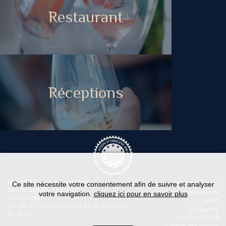
Restaurant
Réceptions
Maison des Vins du Languedoc
Ce site nécessite votre consentement afin de suivre et analyser
Mentions légales
Mas de Saporta - CS 30030
Conditions Générales de
votre navigation.
cliquez ici pour en savoir plus
34973 Lattes
Vente
Tel : 04 67 06 04 42 / 06 07 91 78 09 / 06 07
Politique de
91 78 09
confidentialité