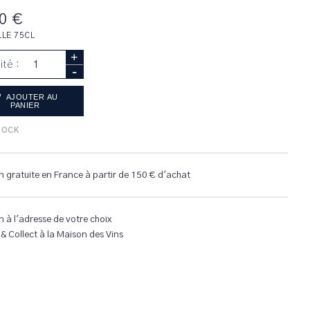
0 €
LLE 75CL
+
ité :
-
AJOUTER AU
PANIER
TOCK
n gratuite en France à partir de 150 € d'achat
n à l'adresse de votre choix
 & Collect à la Maison des Vins