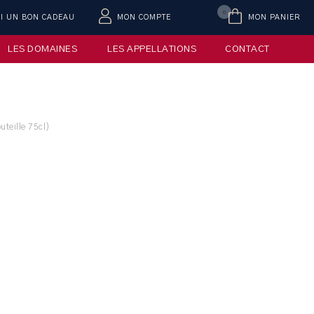
0
AI UN BON CADEAU
MON COMPTE
MON PANIER
LES DOMAINES
LES APPELLATIONS
CONTACT
teille 75cl)