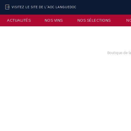
VISITEZ LE SITE DE L'AOC LANGUEDOC
ACTUALITÉS
NOS VINS
NOS SÉLECTIONS
N
Boutique de l