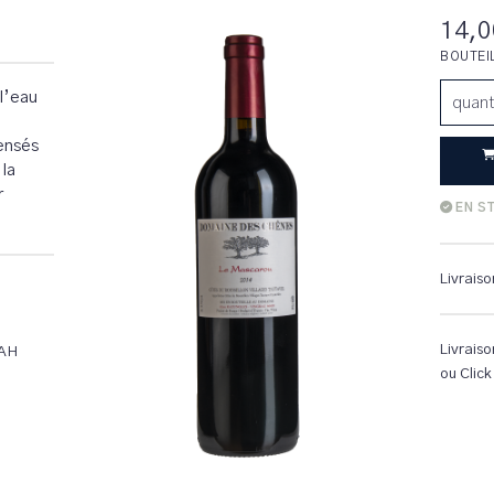
14,0
BOUTEI
l’eau
quant
ensés
 la
r
EN S
Livraiso
Livraiso
AH
ou Click