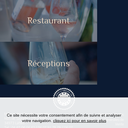
Restaurant
Réceptions
Maison des Vins du Languedoc
Ce site nécessite votre consentement afin de suivre et analyser
Mentions légales
Mas de Saporta - CS 30030
Conditions Générales de
votre navigation.
cliquez ici pour en savoir plus
34973 Lattes
Vente
Tel : 04 67 06 04 42 / 06 07 91 78 09 / 06 07