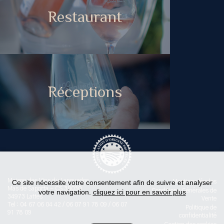
Restaurant
Réceptions
Maison des Vins du Languedoc
Ce site nécessite votre consentement afin de suivre et analyser
Mentions légales
Mas de Saporta - CS 30030
Conditions Générales de
votre navigation.
cliquez ici pour en savoir plus
34973 Lattes
Vente
Tel : 04 67 06 04 42 / 06 07 91 78 09 / 06 07
Politique de
91 78 09
confidentialité