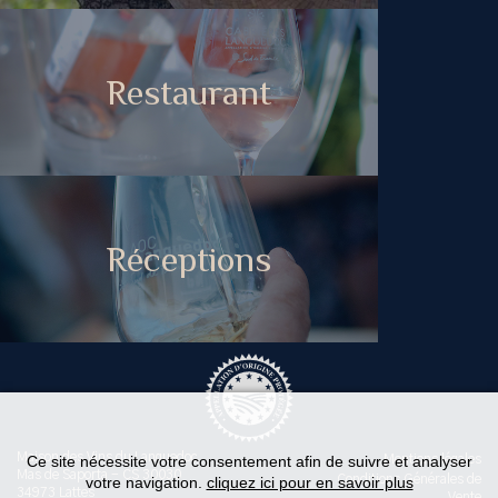
Restaurant
Réceptions
Maison des Vins du Languedoc
Ce site nécessite votre consentement afin de suivre et analyser
Mentions légales
Mas de Saporta - CS 30030
Conditions Générales de
votre navigation.
cliquez ici pour en savoir plus
34973 Lattes
Vente