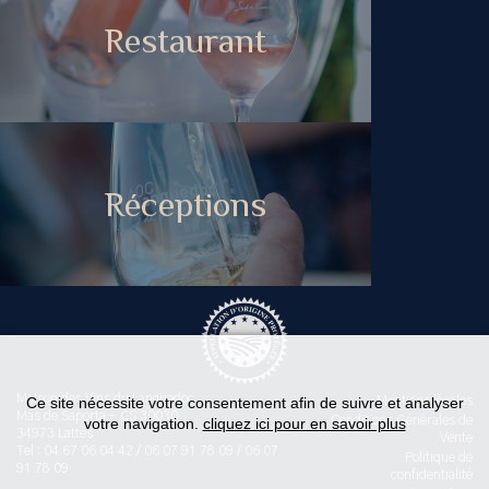
Restaurant
Réceptions
Maison des Vins du Languedoc
Ce site nécessite votre consentement afin de suivre et analyser
Mentions légales
Mas de Saporta - CS 30030
Conditions Générales de
votre navigation.
cliquez ici pour en savoir plus
34973 Lattes
Vente
Tel : 04 67 06 04 42 / 06 07 91 78 09 / 06 07
Politique de
91 78 09
confidentialité