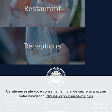
Restaurant
Réceptions
Maison des Vins du Languedoc
Ce site nécessite votre consentement afin de suivre et analyser
Mentions légales
Mas de Saporta - CS 30030
Conditions Générales de
votre navigation.
cliquez ici pour en savoir plus
34973 Lattes
Vente
Tel : 04 67 06 04 42 / 06 07 91 78 09 / 06 07
Politique de
91 78 09
confidentialité