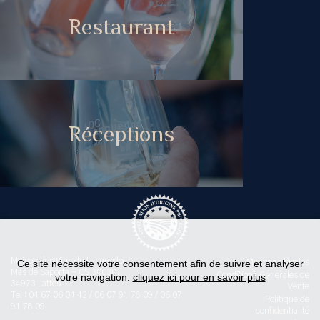
Restaurant
Réceptions
Maison des Vins du Languedoc
Ce site nécessite votre consentement afin de suivre et analyser
Mentions légales
Mas de Saporta - CS 30030
Conditions Générales de
votre navigation.
cliquez ici pour en savoir plus
34973 Lattes
Vente
Tel : 04 67 06 04 42 / 06 07 91 78 09 / 06 07
Politique de
91 78 09
confidentialité