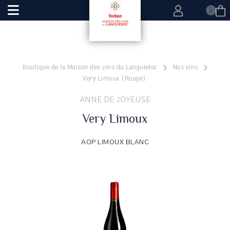
0
Boutique de la Maison des vins du Languedoc
Nos vins
Very Limoux (Rouge)
ANNE DE JOYEUSE
Very Limoux
AOP LIMOUX BLANC