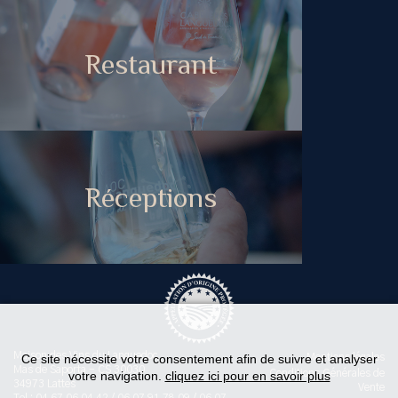
Restaurant
Réceptions
Maison des Vins du Languedoc
Ce site nécessite votre consentement afin de suivre et analyser
Mentions légales
Mas de Saporta - CS 30030
Conditions Générales de
votre navigation.
cliquez ici pour en savoir plus
34973 Lattes
Vente