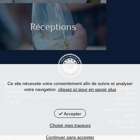
Réceptions
Maison des Vins du Languedoc
Ce site nécessite votre consentement afin de suivre et analyser
Mentions légales
Mas de Saporta - CS 30030
Conditions Générales de
votre navigation.
cliquez ici pour en savoir plus
34973 Lattes
Vente
Tel : 04 67 06 04 42 / 06 07 91 78 09 / 06 07
Politique de
91 78 09
confidentialité
Gestion des cookies
Accepter
Contact
© 2026 AOC du
Choisir mes traceurs
Languedoc
Continuer sans accepter
< id="str-pied-mention">L'abus d’alcool est dangereux pour la