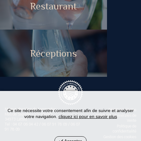
Restaurant
Réceptions
Maison des Vins du Languedoc
Ce site nécessite votre consentement afin de suivre et analyser
Mentions légales
Mas de Saporta - CS 30030
Conditions Générales de
votre navigation.
cliquez ici pour en savoir plus
34973 Lattes
Vente
Tel : 04 67 06 04 42 / 06 07 91 78 09 / 06 07
Politique de
91 78 09
confidentialité
Gestion des cookies