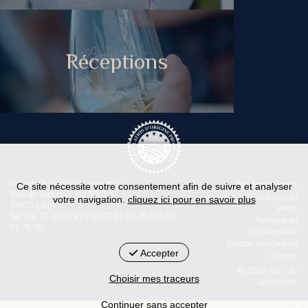
Réceptions
Maison des Vins du Languedoc
Ce site nécessite votre consentement afin de suivre et analyser
Mentions légales
Mas de Saporta - CS 30030
Conditions Générales de
votre navigation.
cliquez ici pour en savoir plus
34973 Lattes
Vente
Tel : 04 67 06 04 42 / 06 07 91 78 09 / 06 07
Politique de
91 78 09
confidentialité
Gestion des cookies
Accepter
Contact
© 2026 AOC du
Choisir mes traceurs
Languedoc
Continuer sans accepter
< id="str-pied-mention">L'abus d’alcool est dangereux pour la