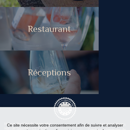
Restaurant
Réceptions
Maison des Vins du Languedoc
Ce site nécessite votre consentement afin de suivre et analyser
Mentions légales
Mas de Saporta - CS 30030
Conditions Générales de