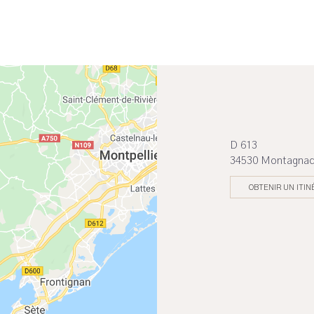
D 613
34530 Montagna
OBTENIR UN ITIN