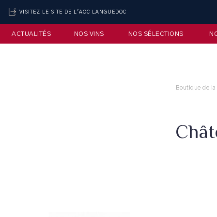
VISITEZ LE SITE DE L'AOC LANGUEDOC
ACTUALITÉS
NOS VINS
NOS SÉLECTIONS
N
Boutique de la
Chât