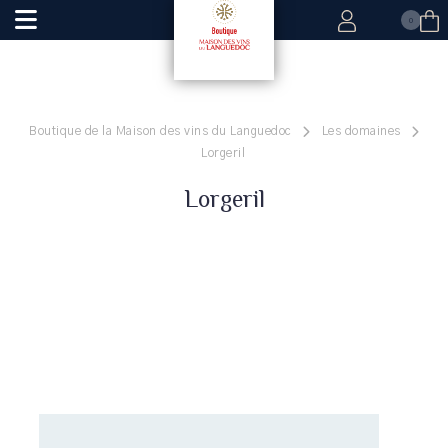
0
Boutique de la Maison des vins du Languedoc
Les domaines
Lorgeril
Lorgeril