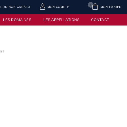
0
AI UN BON CADEAU
MON COMPTE
MON PANIER
LES DOMAINES
LES APPELLATIONS
CONTACT
mas