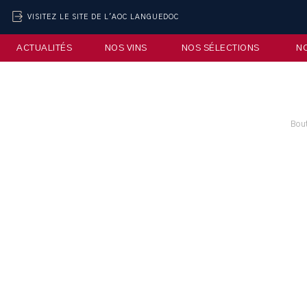
VISITEZ LE SITE DE L'AOC LANGUEDOC
ACTUALITÉS
NOS VINS
NOS SÉLECTIONS
N
Bou