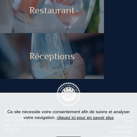
Restaurant
Réceptions
Maison des Vins du Languedoc
Ce site nécessite votre consentement afin de suivre et analyser
Mentions légales
Mas de Saporta - CS 30030
Conditions Générales de
votre navigation.
cliquez ici pour en savoir plus
34973 Lattes
Vente
Tel : 04 67 06 04 42 / 06 07 91 78 09 / 06 07
Politique de
91 78 09
confidentialité