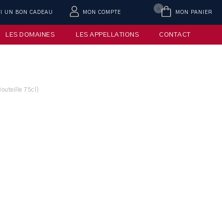
0
AI UN BON CADEAU
MON COMPTE
MON PANIER
LES DOMAINES
LES APPELLATIONS
CONTACT
uteille 75cl)