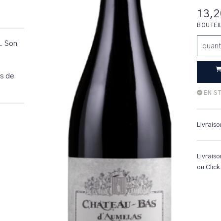
13,2
BOUTEI
s. Son
quant
ns de
EN S
Livraiso
Livraiso
ou Click