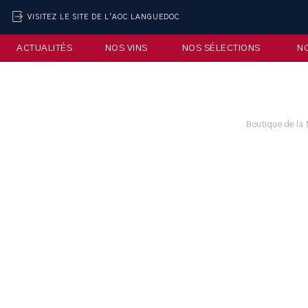
VISITEZ LE SITE DE L'AOC LANGUEDOC
ACTUALITÉS
NOS VINS
NOS SÉLECTIONS
N
Boutique de la