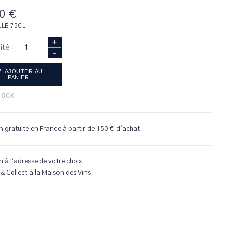
0 €
LLE 75CL
+
ité :
-
AJOUTER AU
PANIER
TOCK
n gratuite en France à partir de 150 € d'achat
n à l'adresse de votre choix
 & Collect à la Maison des Vins