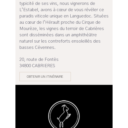
typicité de ses vins, nous vignerons de
L’Estabel, avons à cœur de vous révéler ce
paradis viticole unique en Languedoc. Situées
au cœur de l’Hérault proche du Cirque de
Mourèze, les vignes du terroir de Cabrières
sont disséminées dans un amphithéâtre
naturel sur les contreforts ensoleillés des
basses Cévennes.
20, route de Fontès
34800 CABRIERES
OBTENIR UN ITINÉRAIRE