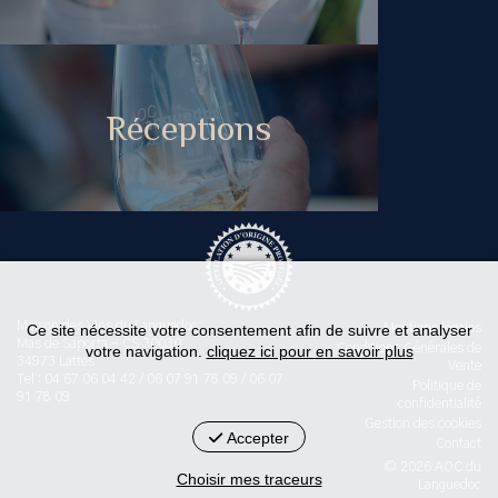
Réceptions
Maison des Vins du Languedoc
Ce site nécessite votre consentement afin de suivre et analyser
Mentions légales
Mas de Saporta - CS 30030
Conditions Générales de
votre navigation.
cliquez ici pour en savoir plus
34973 Lattes
Vente
Tel : 04 67 06 04 42 / 06 07 91 78 09 / 06 07
Politique de
91 78 09
confidentialité
Gestion des cookies
Accepter
Contact
© 2026 AOC du
Choisir mes traceurs
Languedoc