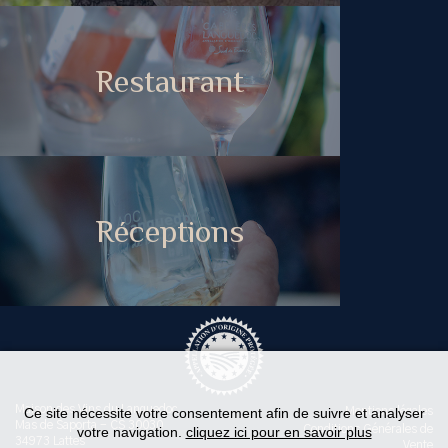
Restaurant
Réceptions
Maison des Vins du Languedoc
Ce site nécessite votre consentement afin de suivre et analyser
Mentions légales
Mas de Saporta - CS 30030
Conditions Générales de
votre navigation.
cliquez ici pour en savoir plus
34973 Lattes
Vente