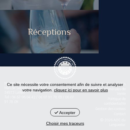
Réceptions
Maison des Vins du Languedoc
Ce site nécessite votre consentement afin de suivre et analyser
Mentions légales
Mas de Saporta - CS 30030
Conditions Générales de
votre navigation.
cliquez ici pour en savoir plus
34973 Lattes
Vente
Tel : 04 67 06 04 42 / 06 07 91 78 09 / 06 07
Politique de
91 78 09
confidentialité
Gestion des cookies
Accepter
Contact
© 2026 AOC du
Choisir mes traceurs
Languedoc